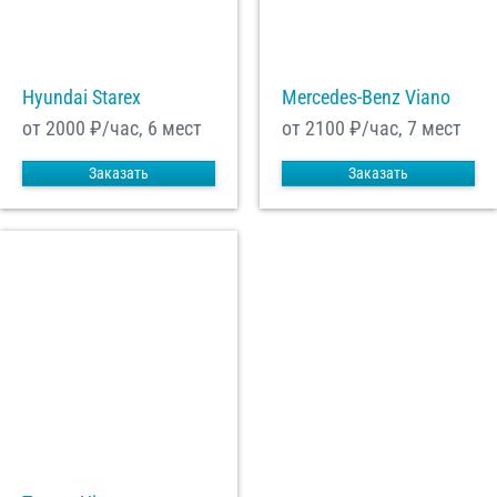
С
Политикой конфиденциальности
ознакомлен(а), даю согласие на
обработку моих Персональных данных
Hyundai Starex
Mercedes-Benz Viano
Отправить заказ
от 2000
₽/час, 6 мест
от 2100
₽/час, 7 мест
Заказать
Заказать