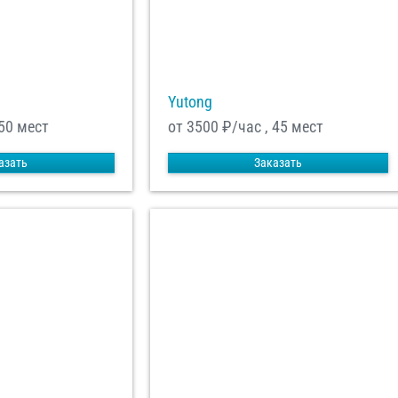
Yutong
 50 мест
от 3500
₽/час , 45 мест
азать
Заказать