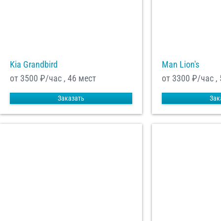
Kia Grandbird
Man Lion's
от 3500
₽/час , 46 мест
от 3300
₽/час ,
Заказать
Зак
С
Политикой конфид
согласие на обраб
Отп