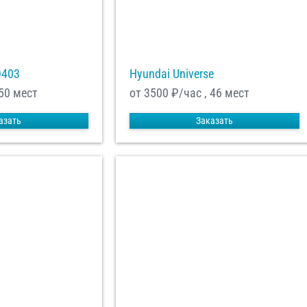
О403
Hyundai Universe
 50 мест
от 3500
₽/час , 46 мест
азать
Заказать