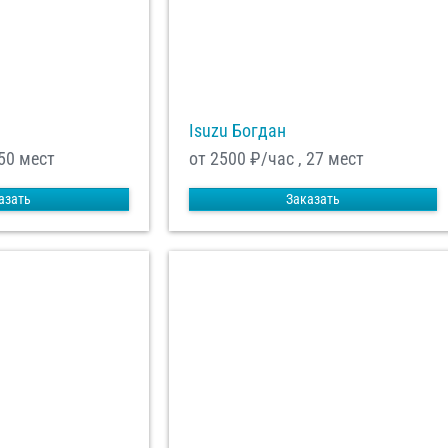
Isuzu Богдан
 50 мест
от 2500
₽/час , 27 мест
азать
Заказать
енциальности
ознакомлен(а), даю
отку моих Персональных данных
равить заказ