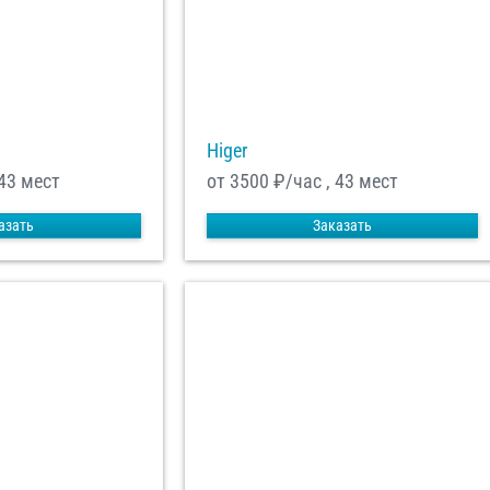
Higer
 43 мест
от 3500
₽/час , 43 мест
азать
Заказать