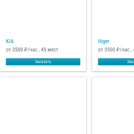
KIA
Higer
от 3500
₽/час , 45 мест
от 3500
₽/час ,
Заказать
Зак