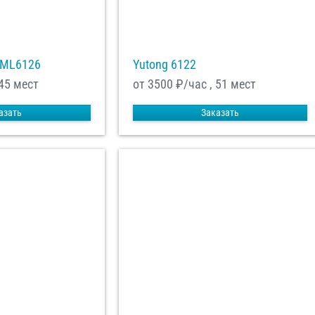
XML6126
Yutong 6122
 45 мест
от 3500
₽/час , 51 мест
азать
Заказать