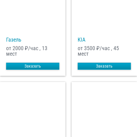
С
Политикой конфиденциальности
ознакомлен(а), даю согласие на
обработку моих Персональных данных
Отправить заказ
Газель
KIA
от 2000
₽/час , 13
от 3500
₽/час , 45
мест
мест
Заказать
Заказать