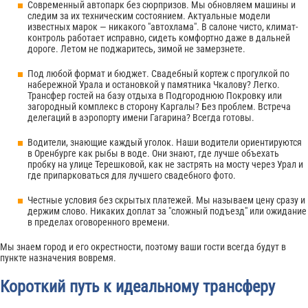
Современный автопарк без сюрпризов. Мы обновляем машины и
следим за их техническим состоянием. Актуальные модели
известных марок — никакого "автохлама". В салоне чисто, климат-
контроль работает исправно, сидеть комфортно даже в дальней
дороге. Летом не поджаритесь, зимой не замерзнете.
Под любой формат и бюджет. Свадебный кортеж с прогулкой по
набережной Урала и остановкой у памятника Чкалову? Легко.
Трансфер гостей на базу отдыха в Подгороднюю Покровку или
загородный комплекс в сторону Каргалы? Без проблем. Встреча
делегаций в аэропорту имени Гагарина? Всегда готовы.
Водители, знающие каждый уголок. Наши водители ориентируются
в Оренбурге как рыбы в воде. Они знают, где лучше объехать
пробку на улице Терешковой, как не застрять на мосту через Урал и
где припарковаться для лучшего свадебного фото.
Честные условия без скрытых платежей. Мы называем цену сразу и
держим слово. Никаких доплат за "сложный подъезд" или ожидание
в пределах оговоренного времени.
Мы знаем город и его окрестности, поэтому ваши гости всегда будут в
пункте назначения вовремя.
Короткий путь к идеальному трансферу