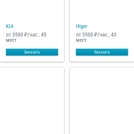
С
Политикой конфиденциальности
ознакомлен(а), даю согласие на
обработку моих Персональных данных
KIA
Higer
Отправить заказ
от 3500
₽/час , 45
от 3500
₽/час , 43
мест
мест
Заказать
Заказать