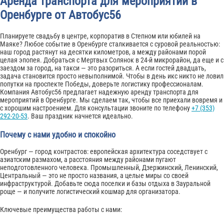
Аренда транспорта для мероприятий в
Оренбурге от Автобус56
Планируете свадьбу в центре, корпоратив в Степном или юбилей на
Маяке? Любое событие в Оренбурге сталкивается с суровой реальностью:
наш город растянут на десятки километров, а между районами порой
целая эпопея. Добраться с Мертвых Солянок в 24-й микрорайон, да еще и с
заездом за город, на такси — это разориться. А если гостей двадцать,
задача становится просто невыполнимой. Чтобы в день икс никто не ловил
попутки на проспекте Победы, доверьте логистику профессионалам.
Компания Автобус56 предлагает надежную аренду транспорта для
мероприятий в Оренбурге. Мы сделаем так, чтобы все приехали вовремя и
с хорошим настроением. Для консультации звоните по телефону
+7 (353)
292-20-53
. Ваш праздник начнется идеально.
Почему с нами удобно и спокойно
Оренбург — город контрастов: европейская архитектура соседствует с
азиатским размахом, а расстояния между районами пугают
неподготовленного человека. Промышленный, Дзержинский, Ленинский,
Центральный — это не просто названия, а целые миры со своей
инфраструктурой. Добавьте сюда поселки и базы отдыха в Зауральной
роще — и получите логистический кошмар для организатора.
Ключевые преимущества работы с нами: