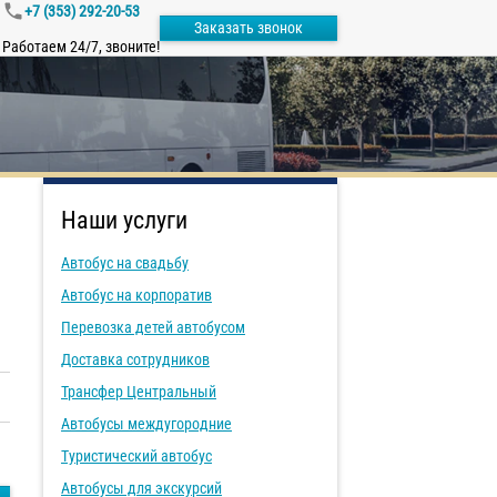
+7 (353) 292-20-53
Заказать звонок
Работаем 24/7, звоните!
Наши услуги
Автобус на свадьбу
Автобус на корпоратив
Перевозка детей автобусом
Доставка сотрудников
Трансфер Центральный
Автобусы междугородние
Туристический автобус
Автобусы для экскурсий