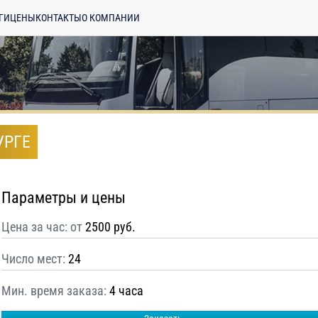
ГИ
ЦЕНЫ
КОНТАКТЫ
О КОМПАНИИ
УРГЕ
Параметры и цены
Цена за час: от
2500 руб.
Число мест:
24
Мин. время заказа:
4 часа
енциальности
ознакомлен(а), даю
отку моих Персональных данных