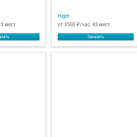
Higer
43 мест
от 3500
₽/час, 43 мест
азать
Заказать