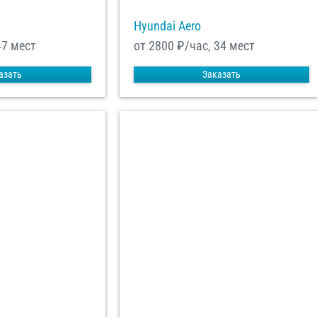
Hyundai Aero
47 мест
от 2800
₽/час, 34 мест
азать
Заказать