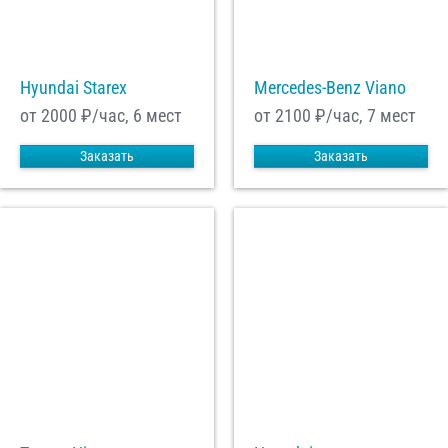
С
Политикой конфиденциальности
ознакомлен(а), даю согласие на
обработку моих Персональных данных
Hyundai Starex
Mercedes-Benz Viano
Отправить заказ
от 2000
₽/час, 6 мест
от 2100
₽/час, 7 мест
Заказать
Заказать